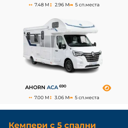
7.48 M
2.96 M
5 сп.места
6
90
AHORN
ACA
7.00 M
3.06 M
5 сп.места
Кемпери с 5 спални