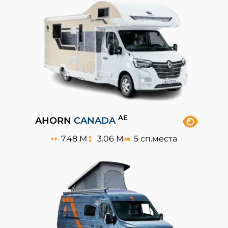
AE
AHORN
CANADA
7.48 М
3.06 M
5 сп.места