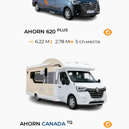
PLUS
AHORN 620
6.22 M
2.78 M
5 сп.места
TQ
AHORN
CANADA