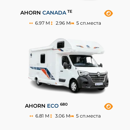
TE
AHORN
CANADA
6.97 M
2.96 M
5 сп.места
680
AHORN
ECO
6.81 M
3.06 M
5 сп.места