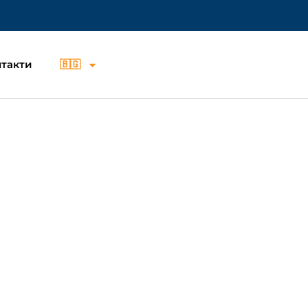
такти
🇧🇬