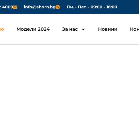
2 4009
info@ahorn.bg
Пн. - Пет. - 09:00 - 18:00
ло
Модели 2024
За нас
Новини
Кон