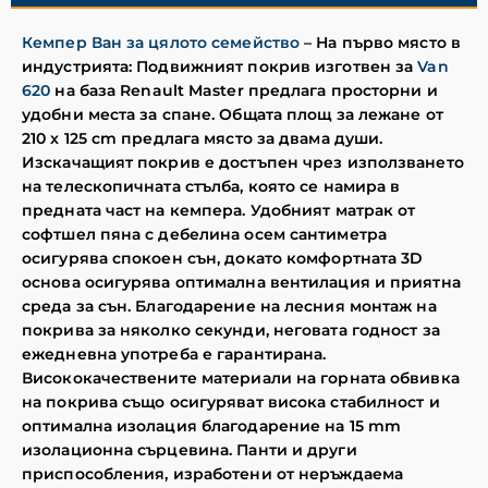
Кемпер Ван за цялото семейство
– На първо място в
индустрията: Подвижният покрив изготвен за
Van
620
на база Renault Master предлага просторни и
удобни места за спане. Общата площ за лежане от
210 x 125 cm предлага място за двама души.
Изскачащият покрив е достъпен чрез използването
на телескопичната стълба, която се намира в
предната част на кемпера. Удобният матрак от
софтшел пяна с дебелина осем сантиметра
осигурява спокоен сън, докато комфортната 3D
основа осигурява оптимална вентилация и приятна
среда за сън. Благодарение на лесния монтаж на
покрива за няколко секунди, неговата годност за
ежедневна употреба е гарантирана.
Висококачествените материали на горната обвивка
на покрива също осигуряват висока стабилност и
оптимална изолация благодарение на 15 mm
изолационна сърцевина. Панти и други
приспособления, изработени от неръждаема