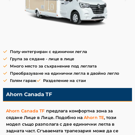
Полу-интегриран с единични легла
Група за сядане - лице в лице
Много място за съхранение под леглата
Преобразуване на единични легла в двойно легло
Голям гараж
Разделение на стаи
Ahorn Canada TF
Ahorn Canada TF
предлага комфортна зона за
сядане Лице в Лице. Подобно на
Ahorn TE
, този
модел също разполага с две единични легла в
задната част. Сгъваемата трапезария може да се