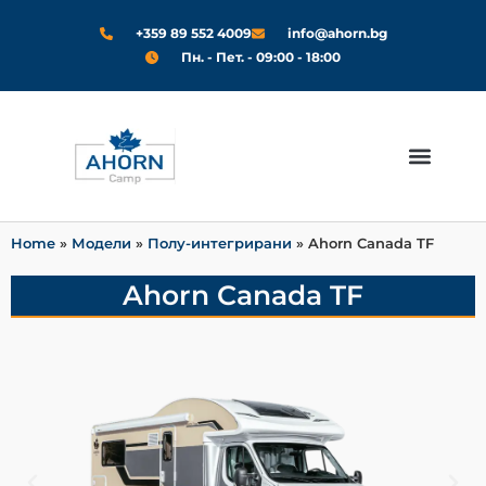
+359 89 552 4009
info@ahorn.bg
Пн. - Пет. - 09:00 - 18:00
Модели 2024
За Нас
Home
»
Модели
»
Полу-интегрирани
»
Ahorn Canada TF
Ahorn Canada TF