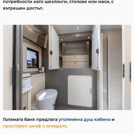
потребности като шезлонги, столове или маси, с
вътрешен достъп.
Голямата баня предлага
уголемена душ кабина
и
просторен шкаф с огледало.