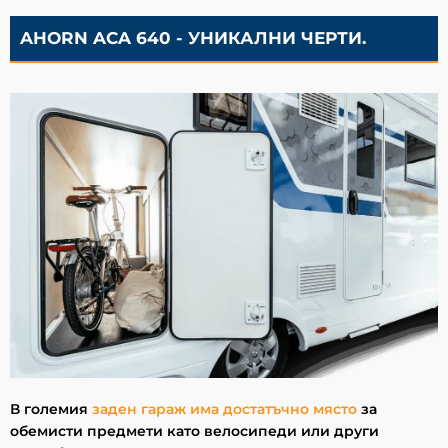
AHORN ACA 640 - УНИКАЛНИ ЧЕРТИ.
В
големия
заден гараж има достатъчно място
за
обемисти предмети като велосипеди или други