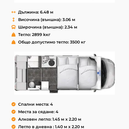
Дължина: 6.48 м
Височина (външна): 3.06 м
Широчина (външна): 2.34 м
Тегло: 2899 kкг
Общо допустимо тегло: 3500 кг
Спални места: 4
Места за сядане: 4
Алковен легло: 1.45 м x 2.20 м
Легло в дневна : 1.40 м x 2.20 м