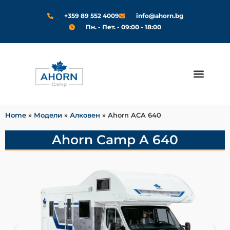
+359 89 552 4009
info@ahorn.bg
Пн. - Пет. - 09:00 - 18:00
Модели 2024
За Нас
Home
»
Модели
»
Алковен
»
Ahorn ACA 640
Ahorn Camp A 640