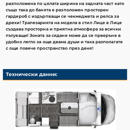
разположена по цялата ширина на задната част като
също така до банята е разположен просторен
гардероб с издърпващи се чекмеджета и релса за
дрехи! Трапезарията на модела в стил Лице в Лице
създава просторна и приятна атмосфера за всички
пътуващи! Зоната за сядане може да се прверъне в
удобно легло за още двама души и така разполагате
с още повече пространство през деня!
Технически данни: