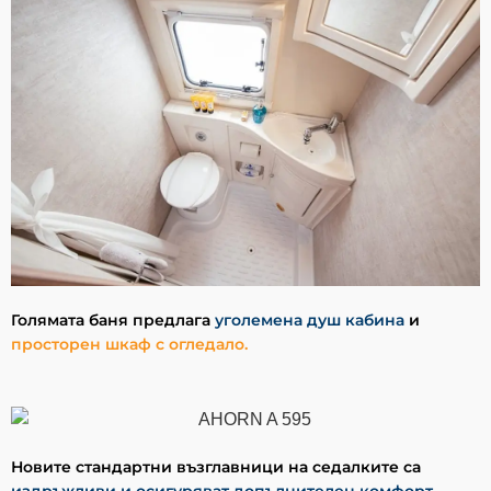
Голямата баня предлага
уголемена душ кабина
и
просторен шкаф с огледало.
Новите стандартни възглавници на седалките са
издръжливи и осигуряват допълнителен комфорт.