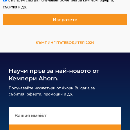
Съгласен съм да получавам бюлетини за кемпери, оферти,
събития и др.
Изпратете
КЪМПИНГ ПЪТЕВОДИТЕЛ 2024
Научи пръв за най-новото от
Кемпери Ahorn.
Получавайте нюзлетъри от Ахорн Bulgaria за
събития, оферти, промоции и др.