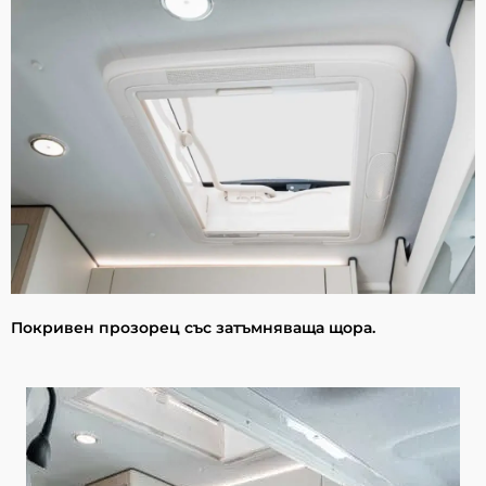
Покривен прозорец със затъмняваща щора.