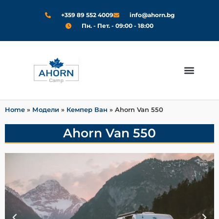
+359 89 552 4009
info@ahorn.bg
Пн. - Пет. - 09:00 - 18:00
Модели 2024
За Нас
Home
»
Модели
»
Кемпер Ван
»
Ahorn Van 550
Ahorn Van 550